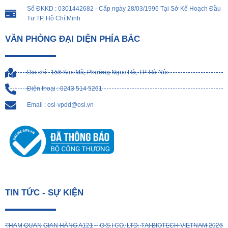
Số ĐKKD : 0301442682 - Cấp ngày 28/03/1996 Tại Sở Kế Hoạch Đầu
Tư TP. Hồ Chí Minh
VĂN PHÒNG ĐẠI DIỆN PHÍA BẮC
Địa chỉ : 156 Kim Mã, Phường Ngọc Hà, TP. Hà Nội
Điện thoại : 0243 514 5261
Email : osi-vpdd@osi.vn
TIN TỨC - SỰ KIỆN
THAM QUAN GIAN HÀNG A121 – O.S.I CO. LTD. TẠI BIOTECH VIETNAM 2026