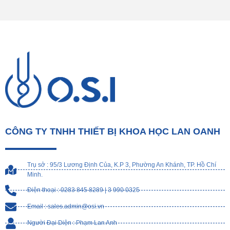
CÔNG TY TNHH THIẾT BỊ KHOA HỌC LAN OANH
Trụ sở : 95/3 Lương Định Của, K.P 3, Phường An Khánh, TP. Hồ Chí
Minh.
Điện thoại : 0283 845 8289 | 3 990 0325
Email : sales.admin@osi.vn
Người Đại Diện : Phạm Lan Anh