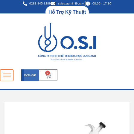
0283 845 8289
sales.admin@osi.vn
08:00 - 17:30
Hỗ Trợ Kỹ Thuật
0
E-SHOP