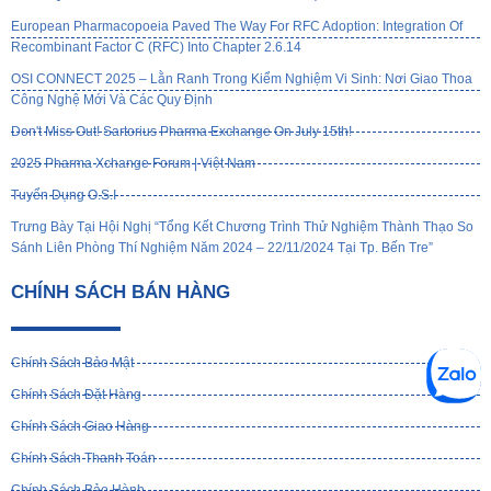
European Pharmacopoeia Paved The Way For RFC Adoption: Integration Of
Recombinant Factor C (rFC) Into Chapter 2.6.14
OSI CONNECT 2025 – Lằn Ranh Trong Kiểm Nghiệm Vi Sinh: Nơi Giao Thoa
Công Nghệ Mới Và Các Quy Định
Don't Miss Out! Sartorius Pharma Exchange On July 15th!
2025 Pharma Xchange Forum | Việt Nam
Tuyển Dụng O.S.I
Trưng Bày Tại Hội Nghị “Tổng Kết Chương Trình Thử Nghiệm Thành Thạo So
Sánh Liên Phòng Thí Nghiệm Năm 2024 – 22/11/2024 Tại Tp. Bến Tre”
CHÍNH SÁCH BÁN HÀNG
Chính Sách Bảo Mật
Chính Sách Đặt Hàng
Chính Sách Giao Hàng
Chính Sách Thanh Toán
Chính Sách Bảo Hành