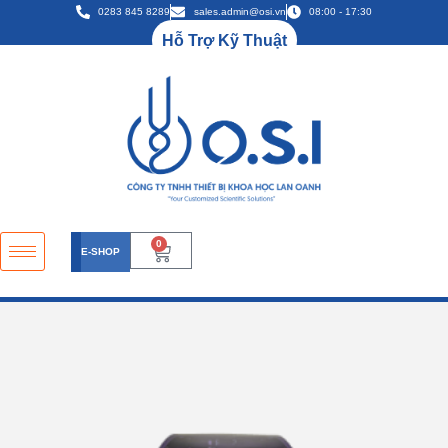
0283 845 8289
sales.admin@osi.vn
08:00 - 17:30
Hỗ Trợ Kỹ Thuật
0
E-SHOP