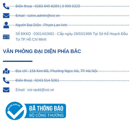
Điện thoại : 0283 845 8289 | 3 990 0325
Email : sales.admin@osi.vn
Người Đại Diện : Phạm Lan Anh
Số ĐKKD : 0301442682 - Cấp ngày 28/03/1996 Tại Sở Kế Hoạch Đầu
Tư TP. Hồ Chí Minh
VĂN PHÒNG ĐẠI DIỆN PHÍA BẮC
Địa chỉ : 156 Kim Mã, Phường Ngọc Hà, TP. Hà Nội
Điện thoại : 0243 514 5261
Email : osi-vpdd@osi.vn