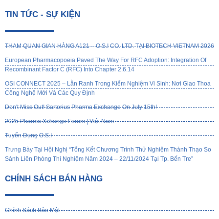
TIN TỨC - SỰ KIỆN
THAM QUAN GIAN HÀNG A121 – O.S.I CO. LTD. TẠI BIOTECH VIETNAM 2026
European Pharmacopoeia Paved The Way For RFC Adoption: Integration Of
Recombinant Factor C (rFC) Into Chapter 2.6.14
OSI CONNECT 2025 – Lằn Ranh Trong Kiểm Nghiệm Vi Sinh: Nơi Giao Thoa
Công Nghệ Mới Và Các Quy Định
Don't Miss Out! Sartorius Pharma Exchange On July 15th!
2025 Pharma Xchange Forum | Việt Nam
Tuyển Dụng O.S.I
Trưng Bày Tại Hội Nghị “Tổng Kết Chương Trình Thử Nghiệm Thành Thạo So
Sánh Liên Phòng Thí Nghiệm Năm 2024 – 22/11/2024 Tại Tp. Bến Tre”
CHÍNH SÁCH BÁN HÀNG
Chính Sách Bảo Mật