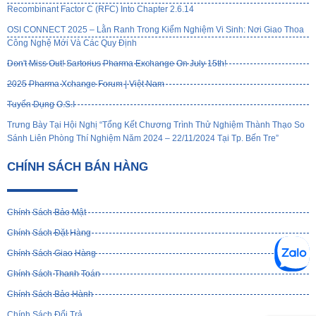
Recombinant Factor C (rFC) Into Chapter 2.6.14
OSI CONNECT 2025 – Lằn Ranh Trong Kiểm Nghiệm Vi Sinh: Nơi Giao Thoa
Công Nghệ Mới Và Các Quy Định
Don't Miss Out! Sartorius Pharma Exchange On July 15th!
2025 Pharma Xchange Forum | Việt Nam
Tuyển Dụng O.S.I
Trưng Bày Tại Hội Nghị “Tổng Kết Chương Trình Thử Nghiệm Thành Thạo So
Sánh Liên Phòng Thí Nghiệm Năm 2024 – 22/11/2024 Tại Tp. Bến Tre”
CHÍNH SÁCH BÁN HÀNG
Chính Sách Bảo Mật
Chính Sách Đặt Hàng
Chính Sách Giao Hàng
Chính Sách Thanh Toán
Chính Sách Bảo Hành
Chính Sách Đổi Trả