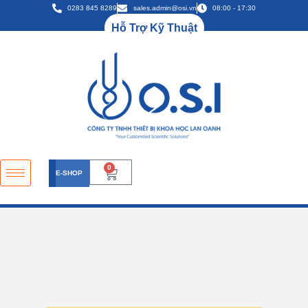
0283 845 8289
sales.admin@osi.vn
08:00 - 17:30
Hỗ Trợ Kỹ Thuật
0
E-SHOP