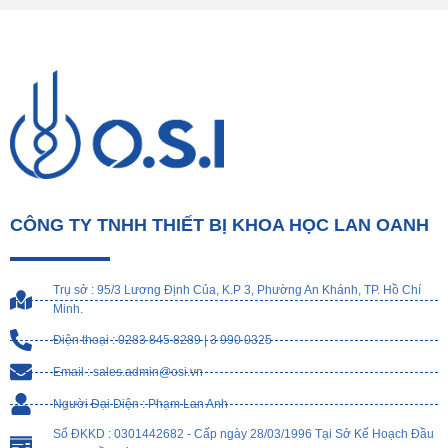
CÔNG TY TNHH THIẾT BỊ KHOA HỌC LAN OANH
Trụ sở : 95/3 Lương Định Của, K.P 3, Phường An Khánh, TP. Hồ Chí
Minh.
Điện thoại : 0283 845 8289 | 3 990 0325
Email : sales.admin@osi.vn
Người Đại Diện : Phạm Lan Anh
Số ĐKKD : 0301442682 - Cấp ngày 28/03/1996 Tại Sở Kế Hoạch Đầu