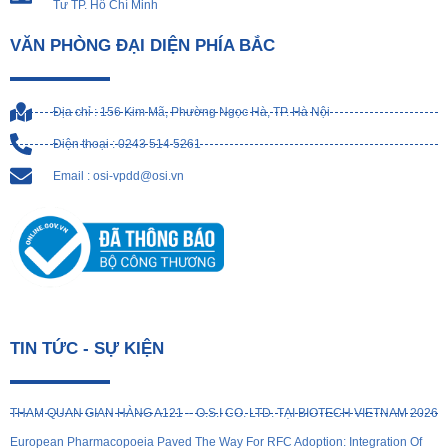
Tư TP. Hồ Chí Minh
VĂN PHÒNG ĐẠI DIỆN PHÍA BẮC
Địa chỉ : 156 Kim Mã, Phường Ngọc Hà, TP. Hà Nội
Điện thoại : 0243 514 5261
Email : osi-vpdd@osi.vn
TIN TỨC - SỰ KIỆN
THAM QUAN GIAN HÀNG A121 – O.S.I CO. LTD. TẠI BIOTECH VIETNAM 2026
European Pharmacopoeia Paved The Way For RFC Adoption: Integration Of